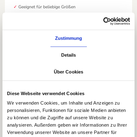
✓
Geeignet für beliebige Größen
✓
Für alle drei Fokusthemen buchbar: KI und Führung,
Führen durch Veränderung, Talente
&
neue
Führungskräfte
Zustimmung
✓
Gerne in Kombination mit der Selbstlernwerkstatt
Details
Über Cookies
ERGÄNZENDES FORMAT
Selbstlernwerkstatt
Diese Webseite verwendet Cookies
Wir verwenden Cookies, um Inhalte und Anzeigen zu
personalisieren, Funktionen für soziale Medien anbieten
Ein kompaktes Workshopformat mit sehr hohem
zu können und die Zugriffe auf unsere Website zu
Interaktionsgrad, konzipiert für direkte
analysieren. Außerdem geben wir Informationen zu Ihrer
Verhaltensveränderung im Alltag. Keine
Verwendung unserer Website an unsere Partner für
Wissensvermittlung von der Bühne, sondern aktives