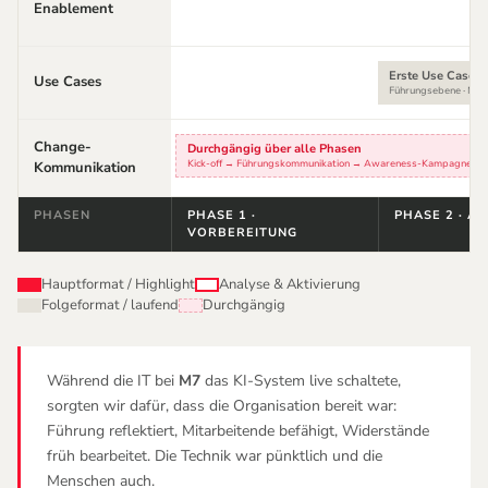
Enablement
Erste Use Cases
Use Cases
Führungsebene · M4
Change-
Durchgängig über alle Phasen
Kick-off → Führungskommunikation → Awareness-Kampagne → E
Kommunikation
PHASEN
PHASE 1 ·
PHASE 2 · A
VORBEREITUNG
Hauptformat / Highlight
Analyse
&
Aktivierung
Folgeformat / laufend
Durchgängig
Während die IT bei
M7
das KI-System live schaltete,
sorgten wir dafür, dass die Organisation bereit war:
Führung reflektiert, Mitarbeitende befähigt, Widerstände
früh bearbeitet. Die Technik war pünktlich und die
Menschen auch.