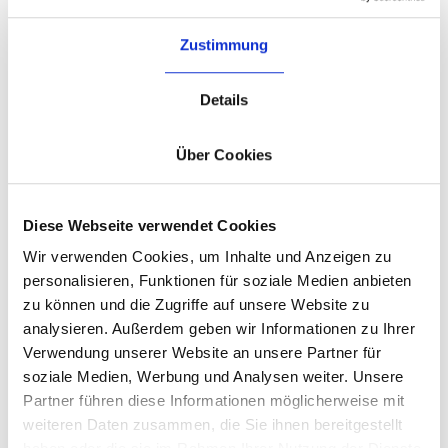
Transformationsarchitektur
Zustimmung
Auf Basis der Ziele entwerfen wir die passenden Interventionen
und fügen sie zu einem stimmigen Gesamtbild über die Zeit
zusammen.
Details
Über Cookies
5
Durchführung
Diese Webseite verwendet Cookies
Wir setzen die Architektur um, begleiten die Formate und passen
Wir verwenden Cookies, um Inhalte und Anzeigen zu
sie laufend an, bis sichtbarer Wandel entsteht.
personalisieren, Funktionen für soziale Medien anbieten
zu können und die Zugriffe auf unsere Website zu
analysieren. Außerdem geben wir Informationen zu Ihrer
Verwendung unserer Website an unsere Partner für
Das Ergebnis ist eine
Transformationsarchitektur
, die
soziale Medien, Werbung und Analysen weiter. Unsere
alle Wirkungsebenen über die Zeit zusammenführt. Wie
Partner führen diese Informationen möglicherweise mit
das konkret aussehen kann, zeigt das folgende Beispiel ↓
weiteren Daten zusammen, die Sie ihnen bereitgestellt