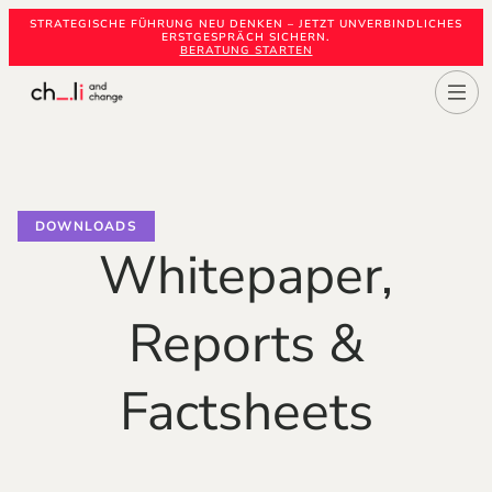
STRATEGISCHE FÜHRUNG NEU DENKEN – JETZT UNVERBINDLICHES
ERSTGESPRÄCH SICHERN.
BERATUNG STARTEN
DOWNLOADS
Whitepaper,
Reports &
Factsheets