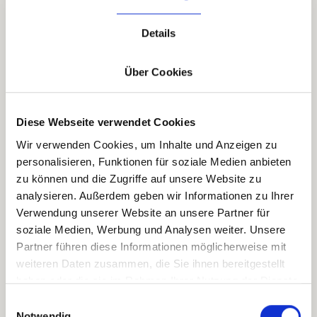
Download per E-Mail erhalten
Details
Über Cookies
Dein Guide für Retros
Wirksame Retrospektiven entstehen nicht zufällig. Sie
brauchen klare Strukturen, konkrete Maßnahmen und einen
verlässlichen Rhythmus, damit Reflexion im Teamalltag
Diese Webseite verwendet Cookies
tatsächlich Wirkung entfalten kann. Dieser Leitfaden zeigt, wie
Spannungen produktiv genutzt, passende Formate gewählt
Wir verwenden Cookies, um Inhalte und Anzeigen zu
und Retros so gestaltet werden, dass aus Rückblicken echte
personalisieren, Funktionen für soziale Medien anbieten
Weiterentwicklung entsteht.
zu können und die Zugriffe auf unsere Website zu
Download
analysieren. Außerdem geben wir Informationen zu Ihrer
Verwendung unserer Website an unsere Partner für
soziale Medien, Werbung und Analysen weiter. Unsere
Partner führen diese Informationen möglicherweise mit
Shared Leadership Compass
weiteren Daten zusammen, die Sie ihnen bereitgestellt
Mithilfe des Modells wird sichtbar, wie Führungsaufgaben
haben oder die sie im Rahmen Ihrer Nutzung der Dienste
innerhalb eines Teams oder einer Organisationseinheit
aufgeteilt werden und welcher Führungsstil in dem
gesammelt haben.
Einwilligungsauswahl
entsprechenden Kontext die Wertschöpfung bestmöglich
unterstützt.
Notwendig