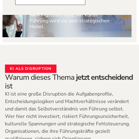
Ohne klare Führung bleibt KI ein
wirkungsloses Tool. Mit klarer
Führung wird sie zum strategischen
Hebel.
KI ALS DISRUPTION
Warum dieses Thema
jetzt entscheidend
ist
KI ist eine große Disruption die Aufgabenprofile,
Entscheidungslogiken und Machtverhältnisse verändert
und damit das Selbstverständnis von Führung selbst.
Wer hier nicht investiert, riskiert Führungsunsicherheit,
kulturelle Spannungen und strategische Fehlsteuerung.
Organisationen, die ihre Führungskräfte gezielt
qualifizieren, sichern sich Orientierung,