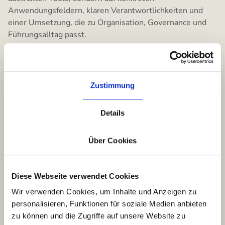
Anwendungsfeldern, klaren Verantwortlichkeiten und
einer Umsetzung, die zu Organisation, Governance und
Führungsalltag passt.
Fundierte AI-Expertise mit Führungsfokus
Erfahrung in organisationsweiten Lern-, Entwicklungs-
und Transformationsprogrammen
Zustimmung
Klarer Governance- und Compliance-Rahmen im
Einklang mit dem EU AI Act
Details
KI wirksam im Führungsalltag verankern
Über Cookies
Diese Webseite verwendet Cookies
Wir verwenden Cookies, um Inhalte und Anzeigen zu
personalisieren, Funktionen für soziale Medien anbieten
zu können und die Zugriffe auf unsere Website zu